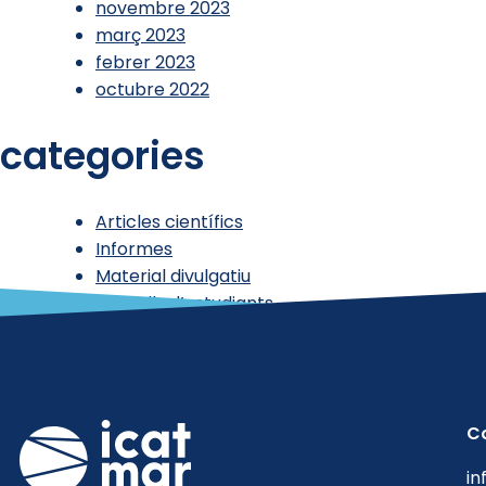
novembre 2023
març 2023
febrer 2023
octubre 2022
categories
Articles científics
Informes
Material divulgatiu
Treballs d’estudiants
Uncategorized @ca
C
in