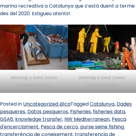
marina recreativa a Catalunya que s’està duent a terme
des del 2020. Estigueu atents!
Mostreig a bord: pesca
Mostreig a bord: pesca
d’arrossegament
.
d’encerclament.
Posted in
Uncategorized @ca
Tagged
Catalunya
,
Dades
pesqueres
,
Datos pesqueros
,
Fisheries
,
fisheries data
,
GSA6
,
knowledge transfer
,
NW Mediterranean
,
Pesca
d'encerclament
,
Pesca de cerco
,
purse seine fishing
,
transferència de coneixement
,
transferencia de