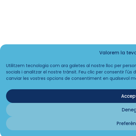
Valorem la tev
Utilitzem tecnologia com ara galetes al nostre lloc per person
socials i analitzar el nostre trànsit. Feu clic per consentir l'ú
canviar les vostres opcions de consentiment en qualsevol m
Accep
Dene
Preferèn