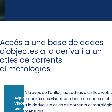
Accés a una base de dades
d'objectes a la deriva i a un
atles de corrents
climatològics
A través de l’enllaç, accediràs a un lloc web 
Aquests
trobaràs dos visors: una base de dades d’ob
visors
a la deriva i un atles de corrents climatològi
permeten
mensuals.