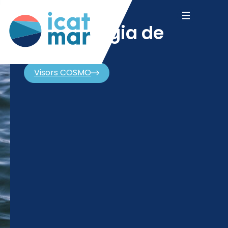
climatologia de
corrents
Visors COSMO