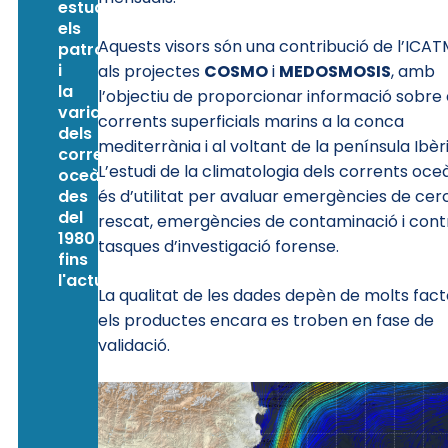
estudiar
els
Aquests visors són una contribució de l’ICA
patrons
i
als projectes
COSMO
i
MEDOSMOSIS
, amb
la
l’objectiu de proporcionar informació sobre 
variabilitat
corrents superficials marins a la conca
dels
mediterrània i al voltant de la península Ibèr
corrents
L’estudi de la climatologia dels corrents oce
oceànics
des
és d’utilitat per avaluar emergències de cerc
del
rescat, emergències de contaminació i contr
1980
tasques d’investigació forense.
fins
l'actualitat.
La qualitat de les dades depèn de molts facto
els productes encara es troben en fase de
validació.