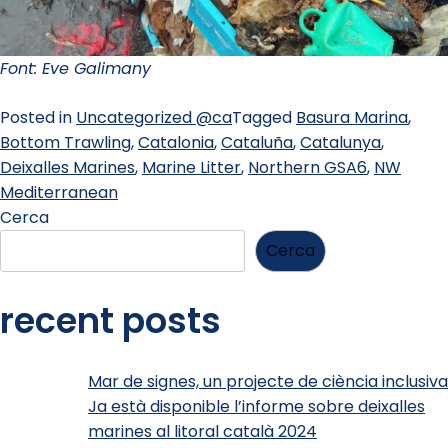
Font: Eve Galimany
Posted in
Uncategorized @ca
Tagged
Basura Marina
,
Bottom Trawling
,
Catalonia
,
Cataluña
,
Catalunya
,
Deixalles Marines
,
Marine Litter
,
Northern GSA6
,
NW
Mediterranean
Cerca
Cerca
recent posts
Mar de signes, un projecte de ciència inclusiva
Ja està disponible l’informe sobre deixalles
marines al litoral català 2024