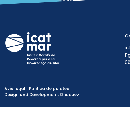
Treballs d’estudiants
Uncategorized @ca
C
in
Pg
08
Avís legal
Política de galetes
Design and Development: Ondeuev