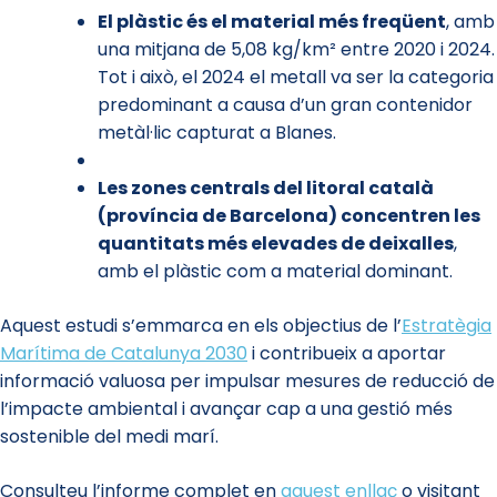
El plàstic és el material més freqüent
, amb
una mitjana de 5,08 kg/km² entre 2020 i 2024.
Tot i això, el 2024 el metall va ser la categoria
predominant a causa d’un gran contenidor
metàl·lic capturat a Blanes.
Les zones centrals del litoral català
(província de Barcelona) concentren les
quantitats més elevades de deixalles
,
amb el plàstic com a material dominant.
Aquest estudi s’emmarca en els objectius de l’
Estratègia
Marítima de Catalunya 2030
i contribueix a aportar
informació valuosa per impulsar mesures de reducció de
l’impacte ambiental i avançar cap a una gestió més
sostenible del medi marí.
Consulteu l’informe complet en
aquest enllaç
o visitant