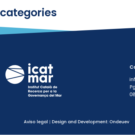
categories
Informes
Sin categorizar
C
in
Pg
08
Aviso legal
Design and Development: Ondeuev