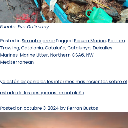
Fuente
: Eve Galimany
Posted in
Sin categorizar
Tagged
Basura Marina
,
Bottom
Trawling
,
Catalonia
,
Cataluña
,
Catalunya
,
Deixalles
Marines
,
Marine Litter
,
Northern GSA6
,
NW
Mediterranean
ya están disponibles los informes más recientes sobre el
estado de las pesquerías en cataluña
Posted on
octubre 3, 2024
by
Ferran Bustos