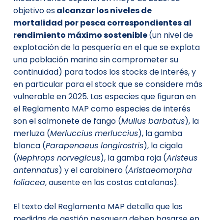
objetivo es
alcanzar los niveles de
mortalidad por pesca correspondientes al
rendimiento máximo sostenible
(un nivel de
explotación de la pesquería en el que se explota
una población marina sin comprometer su
continuidad) para todos los stocks de interés, y
en particular para el stock que se considere más
vulnerable en 2025. Las especies que figuran en
el Reglamento MAP como especies de interés
son el salmonete de fango (
Mullus barbatus
), la
merluza (
Merluccius merluccius
), la gamba
blanca (
Parapenaeus longirostris
), la cigala
(
Nephrops norvegicus
), la gamba roja (
Aristeus
antennatus
) y el carabinero (
Aristaeomorpha
foliacea
, ausente en las costas catalanas).
El texto del Reglamento MAP detalla que las
medidas de gestión pesquera deben basarse en