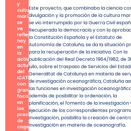
y
Este proyecto, que combinaba la ciencia con
cultura
divulgación y la promoción de la cultura mar
marítima
se
se vio interrumpido por la Guerra Civil españ
ve
Recuperada la democracia y con la aprobac
reflejada
la Constitución Española y el Estatuto de
hoy
Autonomía de Cataluña, se da la situación p
en
para la recuperación de la iniciativa. Con la
la
actividad
publicación del Real Decreto 1964/1982, de 3
actual
julio, sobre el traspaso de Servicios del Estad
del
Generalitat de Catalunya en materia de serv
ICATMAR,
de investigación oceanográfica, Cataluña a
con
las funciones en investigación oceanográfica
gran
además de posibilitar la ordenación, la
focalización
en
planificación, el fomento de la investigación 
los
ejecución de los correspondientes program
procesos
investigación, posibilita la creación de centr
de
investigación en materia de oceanografía.
cogestión