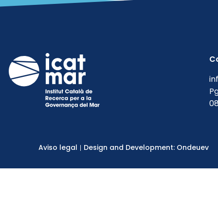
C
in
Pg
08
Aviso legal
Design and Development: Ondeuev