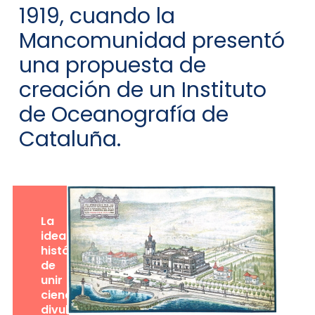
1919, cuando la
Mancomunidad presentó
una propuesta de
creación de un Instituto
de Oceanografía de
Cataluña.
La
idea
histórica
de
unir
ciencia,
divulgación