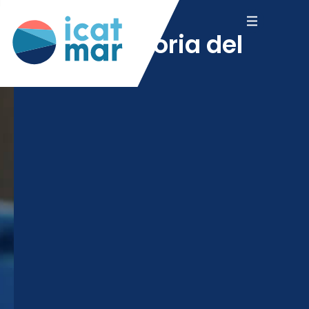
breve historia del
icatmar