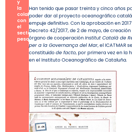
y
la
Han tenido que pasar treinta y cinco años p
colaboración
poder dar al proyecto oceanográfico catalá
con
empuje definitivo. Con la aprobación en 2017
el
Decreto 42/2017, de 2 de mayo, de creación 
sector
órgano de cooperación
Institut Català de 
pesquero.
per a la Governança del Mar
, el ICATMAR s
constituido
de facto
, por primera vez en la hi
en el Instituto Oceanográfico de Cataluña.