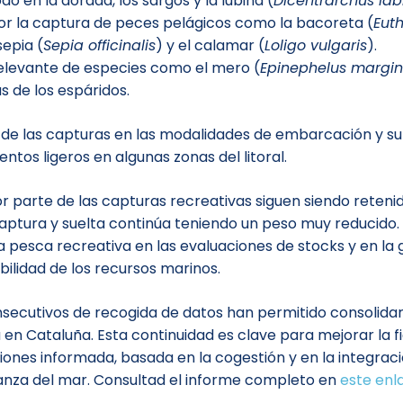
o en la dorada, los sargos y la lubina (
Dicentrarchus lab
r la captura de peces pelágicos como la bacoreta (
Eut
sepia (
Sepia officinalis
) y el calamar (
Loligo vulgaris
).
elevante de especies como el mero (
Epinephelus margi
s de los espáridos.
 de las capturas en las modalidades de embarcación y s
os ligeros en algunas zonas del litoral.
 parte de las capturas recreativas siguen siendo reteni
captura y suelta continúa teniendo un peso muy reducido.
a pesca recreativa en las evaluaciones de stocks y en la 
ilidad de los recursos marinos.
secutivos de recogida de datos han permitido consolidar
n Cataluña. Esta continuidad es clave para mejorar la fi
ones informada, basada en la cogestión y en la integraci
anza del mar.
Consultad el informe completo en
este enl