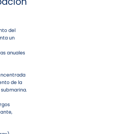
pación
to del
nta un
das anuales
concentrada
nto de la
 submarina.
argos
tante,