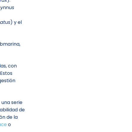
rax
).
hynnus
natus
) y el
ubmarina,
das, con
 Estos
gestión
 una serie
abilidad de
ón de la
ace
o