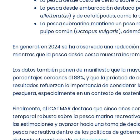
La pesca desde costa se centra sobre tod
La pesca desde embarcación destaca po
alletteratus
) y de cefalópodos, como la 
La pesca submarina mantiene un peso r
pulpo común (
Octopus vulgaris
), ademá
En general, en 2024 se ha observado una reducción
mientras que la pesca desde costa muestra increment
Los datos también ponen de manifiesto que la mayor
porcentajes cercanos al 88%, y que la práctica de 
resultados refuerzan la importancia de considerar l
pesquera, especialmente en un contexto de sostenib
Finalmente, el ICATMAR destaca que cinco años con
temporal robusta sobre la pesca marina recreativa e
las estimaciones y avanzar hacia una toma de decisi
pesca recreativa dentro de las políticas de gobern
visitando el apartado de
publicaciones
.