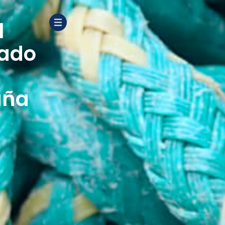
l
tado
uña