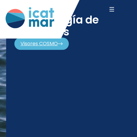
climatología de
corrientes
Visores COSMO