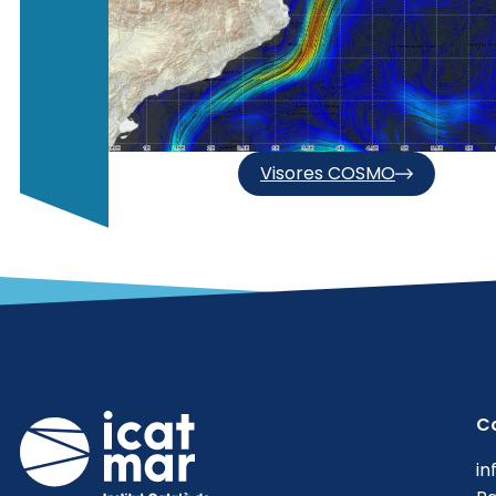
Visores COSMO
C
in