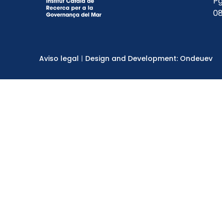
Pg
08
Aviso legal
Design and Development: Ondeuev