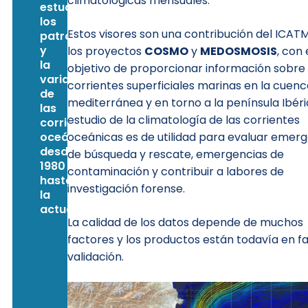
climatológicas mensuales.
estudiar
los
Estos visores son una contribución del ICAT
patrones
y
los proyectos
COSMO
y
MEDOSMOSIS
, con 
la
objetivo de proporcionar información sobre 
variabilidad
corrientes superficiales marinas en la cuenc
de
mediterránea y en torno a la península Ibéric
las
estudio de la climatología de las corrientes
corrientes
oceánicas
oceánicas es de utilidad para evaluar emer
desde
de búsqueda y rescate, emergencias de
1980
contaminación y contribuir a labores de
hasta
investigación forense.
la
actualidad.
La calidad de los datos depende de muchos
factores y los productos están todavía en f
validación.