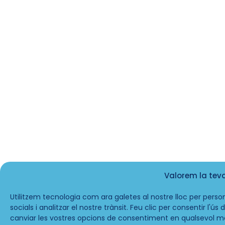
Valorem la tev
Utilitzem tecnologia com ara galetes al nostre lloc per person
socials i analitzar el nostre trànsit. Feu clic per consentir l'ú
canviar les vostres opcions de consentiment en qualsevol m