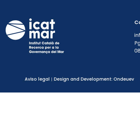
C
in
Pg
08
Aviso legal
Design and Development: Ondeuev