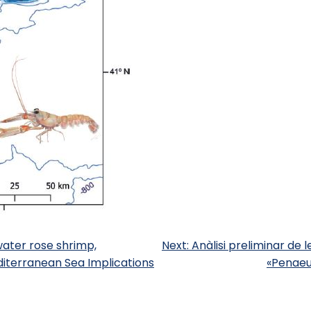
water rose shrimp,
Next:
Anàlisi preliminar de 
diterranean Sea Implications
«Penaeus