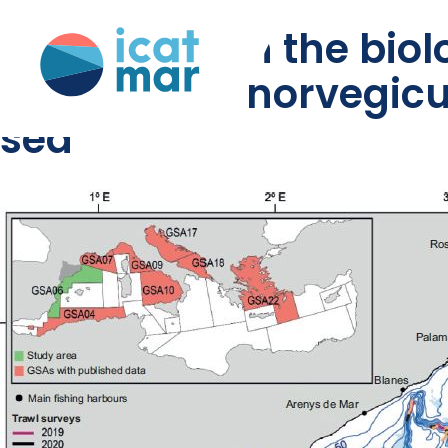
an update on the biol
(«nephrops norvegicu
sea