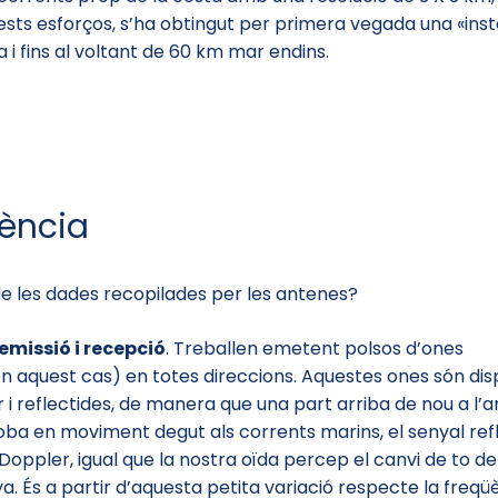
ests esforços, s’ha obtingut per primera vegada una «inst
 i fins al voltant de 60 km mar endins.
üència
de les dades recopilades per les antenes?
emissió i recepció
. Treballen emetent polsos d’ones
n aquest cas) en totes direccions. Aquestes ones són di
ar i reflectides, de manera que una part arriba de nou a l’
oba en moviment degut als corrents marins, el senyal refl
Doppler, igual que la nostra oïda percep el canvi de to de
a. És a partir d’aquesta petita variació respecte la freqü