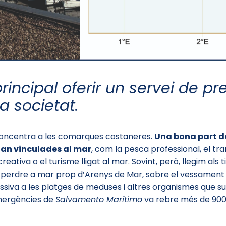
rincipal oferir un servei de p
a societat.
concentra a les comarques costaneres.
Una bona part de
tan vinculades al mar
, com la pesca professional, el tr
ativa o el turisme lligat al mar. Sovint, però, llegim als t
a perdre a mar prop d’Arenys de Mar, sobre el vessament
siva a les platges de meduses i altres organismes que su
emergències de
Salvamento Marítimo
va rebre més de 900