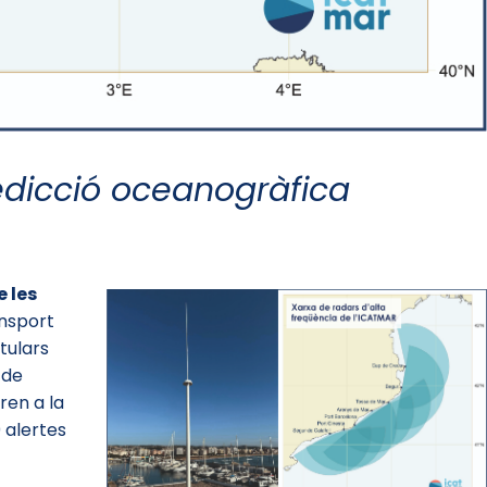
redicció oceanogràfica
 les
ansport
itulars
 de
ren a la
 alertes