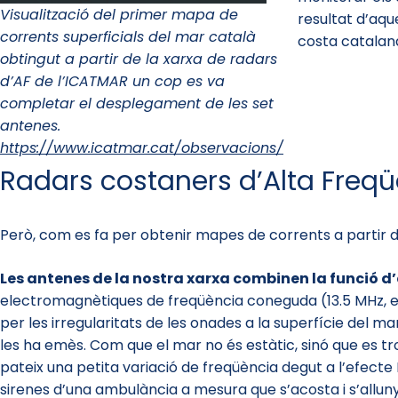
Visualització del primer mapa de
resultat d’aqu
corrents superficials del mar català
costa catalana
obtingut a partir de la xarxa de radars
d’AF de l’ICATMAR un cop es va
completar el desplegament de les set
antenes.
https://www.icatmar.cat/observacions/
Radars costaners d’Alta Freq
Però, com es fa per obtenir mapes de corrents a partir 
Les antenes de la nostra xarxa combinen la funció d’
electromagnètiques de freqüència coneguda (13.5 MHz, e
per les irregularitats de les onades a la superfície del m
les ha emès. Com que el mar no és estàtic, sinó que es tr
pateix una petita variació de freqüència degut a l’efecte 
sirenes d’una ambulància a mesura que s’acosta i s’alluny