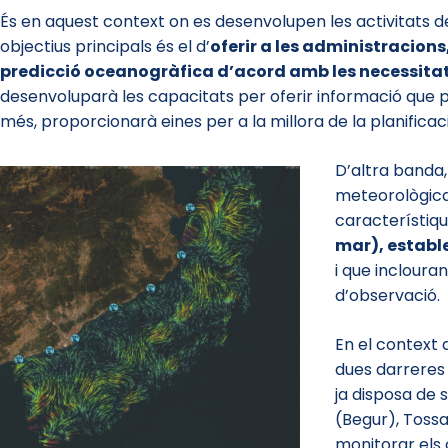
És en aquest context on es desenvolupen les activitats d
objectius principals és el d’
oferir a les administracions,
predicció oceanogràfica d’acord amb les necessitat
desenvoluparà les capacitats per oferir informació que pos
més, proporcionarà eines per a la millora de la planificaci
D’altra banda
meteorològica
característiq
mar), establ
i que incloura
d’observació.
En el context 
dues darreres
ja disposa de 
(Begur), Tossa
monitorar els 