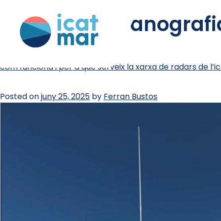
etiqueta:
oceanografi
com funciona i per a què serveix la xarxa de radars de l’
Posted on
juny 25, 2025
by
Ferran Bustos