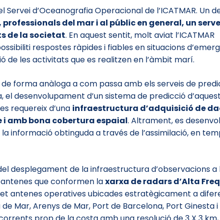
el Servei d’Oceanografia Operacional de l’ICATMAR. Un de
 professionals del mar i al públic en general, un serve
s de la societat
. En aquest sentit, molt aviat l’ICATMAR
sibiliti respostes ràpides i fiables en situacions d’emerg
ó de les activitats que es realitzen en l’àmbit marí.
, de forma anàloga a com passa amb els serveis de predi
, el desenvolupament d’un sistema de predicció d’aques
ues requereix d’una
infraestructura d’adquisició de da
e i amb bona cobertura espaial
. Altrament, es desenvo
n la informació obtinguda a través de l’assimilació, en te
del desplegament de la infraestructura d’observacions a la
 antenes que conformen la
xarxa de radars d’Alta Fre
set antenes operatives ubicades estratègicament a diferen
 de Mar, Arenys de Mar, Port de Barcelona, Port Ginesta 
corrents prop de la costa amb una resolució de 3 X 3 km, 