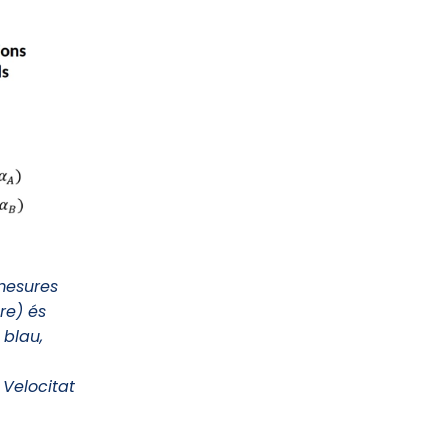
 mesures
re) és
 blau,
 Velocitat