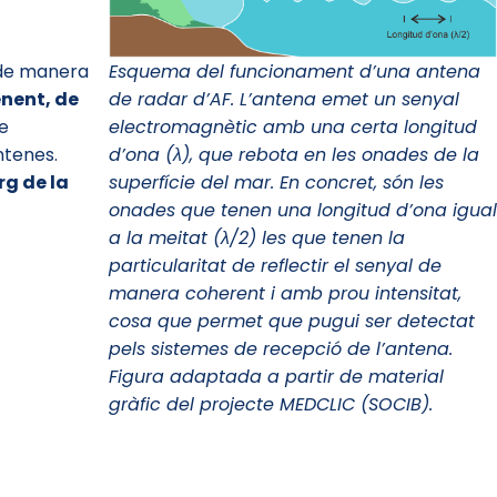
, de manera
Esquema del funcionament d’una antena
enent, de
de radar d’AF. L’antena emet un senyal
de
electromagnètic amb una certa longitud
ntenes.
d’ona (λ), que rebota en les onades de la
rg de la
superfície del mar. En concret, són les
onades que tenen una longitud d’ona igual
a la meitat (λ/2) les que tenen la
particularitat de reflectir el senyal de
manera coherent i amb prou intensitat,
cosa que permet que pugui ser detectat
pels sistemes de recepció de l’antena.
Figura adaptada a partir de material
gràfic del projecte MEDCLIC (SOCIB).