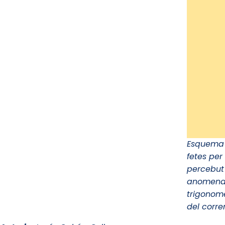
Esquema d
fetes per
percebut 
anomenats
trigonomè
del corren