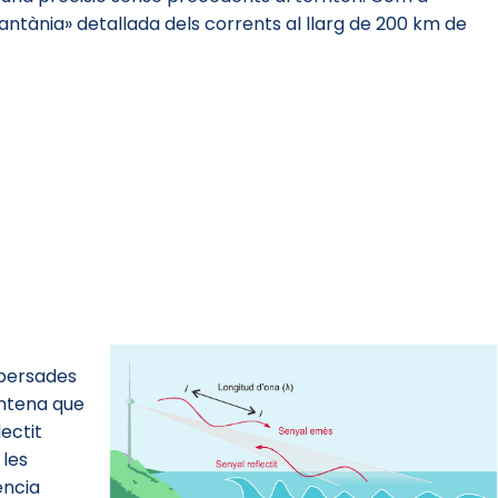
antània» detallada dels corrents al llarg de 200 km de
spersades
antena que
ectit
 les
ència