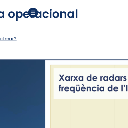
a operacional
icatmar?