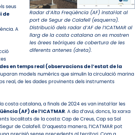
ls seus
Radar d’Alta Freqüència (AF) instal·lat al
i de
port de Segur de Calafell (esquerra).
Distribució dels radar d’AF de l’ICATMAR al
ència. A
llarg de la costa catalana on es mostren
les àrees teòriques de cobertura de les
diferents antenes (dreta).
cció
tes
des en temps real (observacions de l’estat de la
luparan models numèrics que simulin la circulació marina
mps real, de les dades provinents dels instruments
 costa catalana, a finals de 2024 es van instal·lar les
qüència (AF) de l’ICATMAR
. A dia d’avui, doncs, la xarxa
ts localitats de la costa: Cap de Creus, Cap sa Sal
i Segur de Calafell. D’aquesta manera, l’ICATMAR pot
una precisió sense precedents al territori. Com a