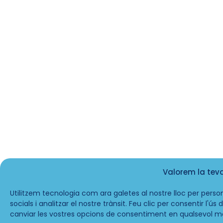
Valorem la tev
Utilitzem tecnologia com ara galetes al nostre lloc per person
socials i analitzar el nostre trànsit. Feu clic per consentir l'ú
canviar les vostres opcions de consentiment en qualsevol m