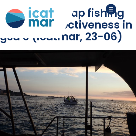
spatial wmmap fishing
closures effectiveness in
gsa 6 (icatmar, 23-06)