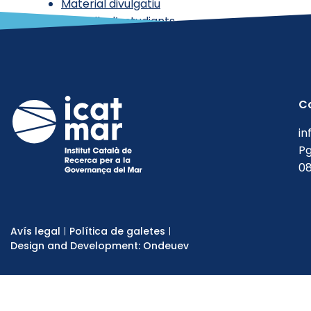
Material divulgatiu
Treballs d’estudiants
Uncategorized @ca
C
in
Pg
08
Avís legal
Política de galetes
Design and Development: Ondeuev