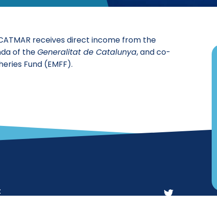
ICATMAR receives direct income from the
nda of the
Generalitat de Catalunya
, and co-
heries Fund (EMFF).
t
atmar.cat