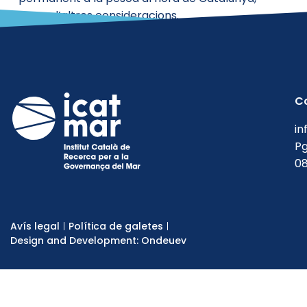
entre d’altres consideracions.
C
in
Pg
08
Avís legal
Política de galetes
Design and Development: Ondeuev