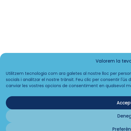
Valorem la tev
Utilitzem tecnologia com ara galetes al nostre lloc per person
socials i analitzar el nostre trànsit. Feu clic per consentir l'ú
canviar les vostres opcions de consentiment en qualsevol m
Accep
Dene
Preferèn